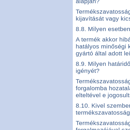
alapján?
Termékszavatossági
kijavítását vagy kic
8.8. Milyen esetbe
A termék akkor hib
hatályos minőségi 
gyártó által adott 
8.9. Milyen határi
igényét?
Termékszavatossági
forgalomba hozatalá
elteltével e jogosul
8.10. Kivel szemben
termékszavatossági
Termékszavatossági
forgalmazójával sz