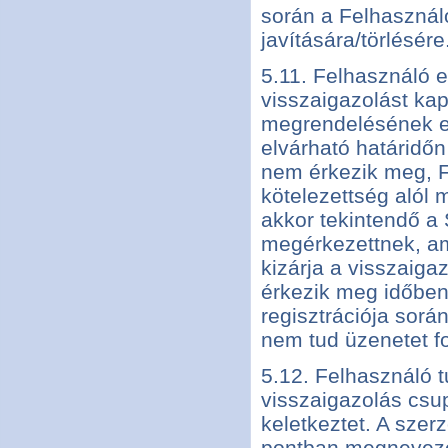
során a Felhasznál
javítására/törlésére
5.11. Felhasználó 
visszaigazolást ka
megrendelésének elk
elvárható határidőn
nem érkezik meg, F
kötelezettség alól
akkor tekintendő a 
megérkezettnek, am
kizárja a visszaiga
érkezik meg időben
regisztrációja során
nem tud üzenetet f
5.12. Felhasználó t
visszaigazolás csu
keletkeztet. A szer
pontban megnevezet