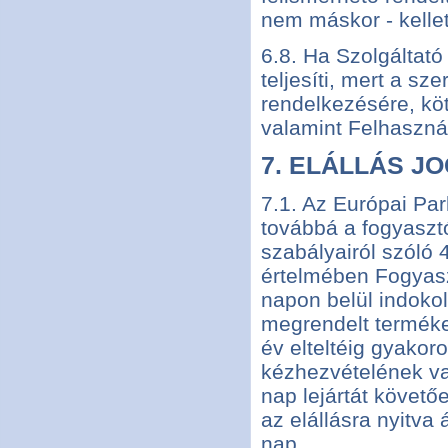
nem máskor - kellett
6.8. Ha Szolgáltató
teljesíti, mert a s
rendelkezésére, köt
valamint Felhasználó
7. ELÁLLÁS J
7.1. Az Európai Pa
továbbá a fogyasztó
szabályairól szóló 
értelmében Fogyasz
napon belül indokol
megrendelt terméke
év elteltéig gyakoro
kézhezvételének va
nap lejártát követő
az elállásra nyitva 
nap.