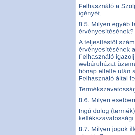
Felhasználó a Szol
igényét.
8.5. Milyen egyéb f
érvényesítésének?
A teljesítéstől szá
érvényesítésének a 
Felhasználó igazolja
webáruházat üzemelt
hónap eltelte után
Felhasználó által fe
Termékszavatossá
8.6. Milyen esetbe
Ingó dolog (termék)
kellékszavatossági
8.7. Milyen jogok i