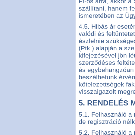
Ft-os árra, akkor a
szállítani, hanem fe
ismeretében az Ügyf
4.5. Hibás ár eseté
valódi és feltüntet
észlelnie szükséges
(Ptk.) alapján a s
kifejezésével jön 
szerződéses feltét
és egybehangzóan k
beszélhetünk érvén
kötelezettségek fa
visszaigazolt megr
5. RENDELÉS 
5.1. Felhasználó a 
de regisztráció nél
5.2. Felhasználó a