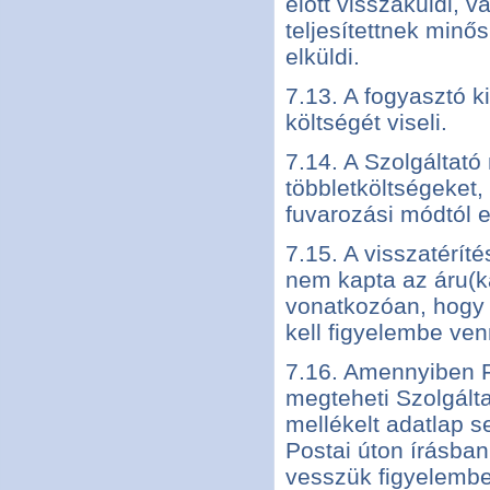
előtt visszaküldi, 
teljesítettnek minős
elküldi.
7.13. A fogyasztó 
költségét viseli.
7.14. A Szolgáltat
többletköltségeket,
fuvarozási módtól e
7.15. A visszatérít
nem kapta az áru(ka
vonatkozóan, hogy a
kell figyelembe ven
7.16. Amennyiben Fo
megteheti Szolgált
mellékelt adatlap s
Postai úton írásban
vesszük figyelembe,