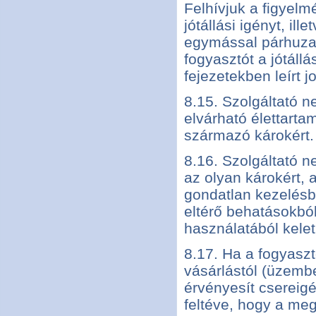
Felhívjuk a figyelm
jótállási igényt, il
egymással párhuza
fogyasztót a jótáll
fejezetekben leírt j
8.15. Szolgáltató ne
elvárható élettart
származó károkért.
8.16. Szolgáltató n
az olyan károkért, 
gondatlan kezelésbő
eltérő behatásokból
használatából kelet
8.17. Ha a fogyasz
vásárlástól (üzemb
érvényesít csereigén
feltéve, hogy a me