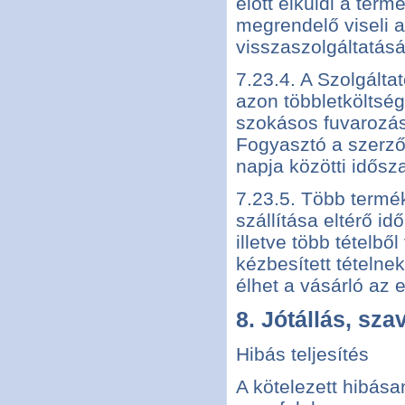
előtt elküldi a ter
megrendelő viseli a
visszaszolgáltatásá
7.23.4. A Szolgált
azon többletköltség
szokásos fuvarozási
Fogyasztó a szerz
napja közötti idősza
7.23.5. Több termé
szállítása eltérő id
illetve több tételbő
kézbesített tételne
élhet a vásárló az e
8. Jótállás, sz
Hibás teljesítés
A kötelezett hibásan