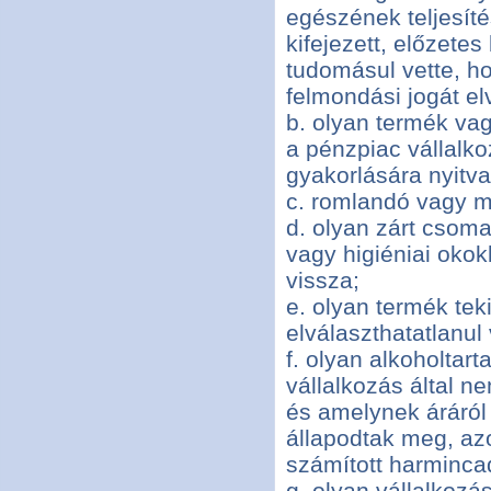
egészének teljesíté
kifejezett, előzete
tudomásul vette, ho
felmondási jogát elv
b. olyan termék vag
a pénzpiac vállalko
gyakorlására nyitva
c. romlandó vagy m
d. olyan zárt csom
vagy higiéniai okok
vissza;
e. olyan termék tek
elválaszthatatlanul
f. olyan alkoholtar
vállalkozás által n
és amelynek áráról
állapodtak meg, az
számított harmincad
g. olyan vállalkozá