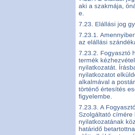
aki a szakmája, öná
e.
7.23. Elállási jog 
7.23.1. Amennyiben 
az elállási szándék
7.23.2. Fogyasztó h
termék kézhezvételét
nyilatkozatát. Írásb
nyilatkozatot elküld
alkalmával a postár
történő értesítés es
figyelembe.
7.23.3. A Fogyasztó
Szolgáltató címére 
nyilatkozatának köz
határidő betartottn