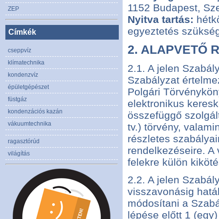
1152 Budapest, Sze
ZEP
Nyitva tartás:
hétkö
egyeztetés szükség
Címkék
2. ALAPVETŐ 
cseppvíz
klímatechnika
2.1. A jelen Szabál
kondenzvíz
Szabályzat értelmez
épületgépészet
Polgári Törvényköny
füstgáz
elektronikus keres
kondenzációs kazán
összefüggő szolgált
vákuumtechnika
tv.) törvény, valam
részletes szabályai
ragasztórúd
rendelkezéseire. A
világítás
felekre külön kiköté
2.2. A jelen Szabál
visszavonásig hatá
módosítani a Szabá
lépése előtt 1 (egy