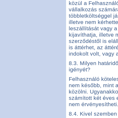
közül a Felhasználó 
vállalkozás számár
többletköltséggel já
illetve nem kérhett
leszállítását vagy 
kijavíthatja, illetv
szerződéstől is elá
is áttérhet, az átté
indokolt volt, vagy 
8.3. Milyen határid
igényét?
Felhasználó köteles
nem később, mint a 
közölni. Ugyanakkor
számított két éves 
nem érvényesítheti
8.4. Kivel szemben 