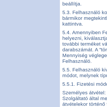
beállítja.
5.3. Felhasználó ko
bármikor megtekinthe
kattintva.
5.4. Amennyiben Fe
helyezni, kiválasz
további terméket vá
darabszámát. A "törl
Mennyiség véglegesí
Felhasználó.
5.5. Felhasználó kiv
módot, melynek típ
5.5.1. Fizetési mód
Személyes átvétel:
Szolgáltató által m
átvételekor történő