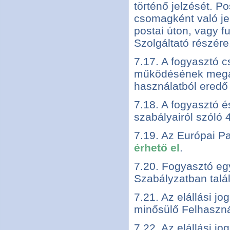
történő jelzését. P
csomagként való jel
postai úton, vagy f
Szolgáltató részére
7.17. A fogyasztó c
működésének megál
használatból eredő 
7.18. A fogyasztó é
szabályairól szóló 
7.19. Az Európai P
érhető el
.
7.20. Fogyasztó eg
Szabályzatban talá
7.21. Az elállási j
minősülő Felhasznál
7.22. Az elállási jo