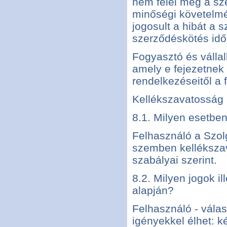
nem felel meg a sz
minőségi követelmé
jogosult a hibát a 
szerződéskötés időp
Fogyasztó és válla
amely e fejezetnek 
rendelkezéseitől a 
Kellékszavatosság
8.1. Milyen esetben
Felhasználó a Szolg
szemben kellékszav
szabályai szerint.
8.2. Milyen jogok i
alapján?
Felhasználó - válas
igényekkel élhet: ké