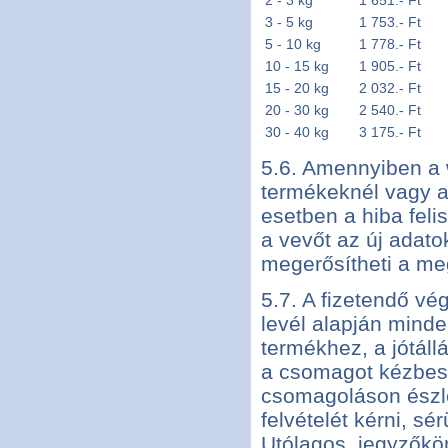
2 - 3 kg
1 651.- Ft
3 - 5 kg
1 753.- Ft
5 - 10 kg
1 778.- Ft
10 - 15 kg
1 905.- Ft
15 - 20 kg
2 032.- Ft
20 - 30 kg
2 540.- Ft
30 - 40 kg
3 175.- Ft
5.6. Amennyiben a 
termékeknél vagy az
esetben a hiba feli
a vevőt az új adat
megerősítheti a meg
5.7. A fizetendő v
levél alapján minde
termékhez, a jótáll
a csomagot kézbesít
csomagoláson észle
felvételét kérni, s
Utólagos, jegyzőkön