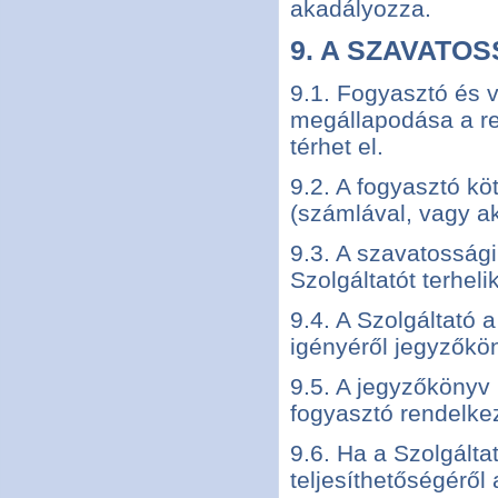
akadályozza.
9. A SZAVATO
9.1. Fogyasztó és v
megállapodása a re
térhet el.
9.2. A fogyasztó k
(számlával, vagy ak
9.3. A szavatossági
Szolgáltatót terhelik
9.4. A Szolgáltató a
igényéről jegyzőkön
9.5. A jegyzőkönyv
fogyasztó rendelkez
9.6. Ha a Szolgálta
teljesíthetőségéről