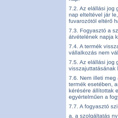
7.2. Az elállási jog
nap elteltével jár l
fuvarozótól eltérő 
7.3. Fogyasztó a s
átvételének napja kö
7.4. A termék vissz
vállalkozás nem váll
7.5. Az elállási jo
visszajuttatásának 
7.6. Nem illeti meg
termék esetében, am
kérésére állítottak
egyértelműen a fog
7.7. A fogyasztó sz
a. a szolgáltatás n