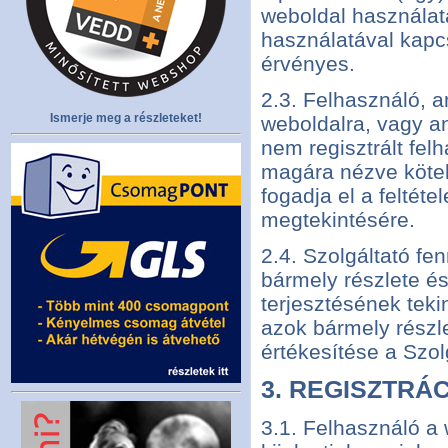
weboldal használat
használatával kapc
érvényes.
2.3. Felhasználó, a
Ismerje meg a részleteket!
weboldalra, vagy a
nem regisztrált fel
magára nézve köte
fogadja el a feltét
megtekintésére.
2.4. Szolgáltató f
bármely részlete é
terjesztésének teki
azok bármely részle
értékesítése a Szol
3. REGISZTRÁ
3.1. Felhasználó a 