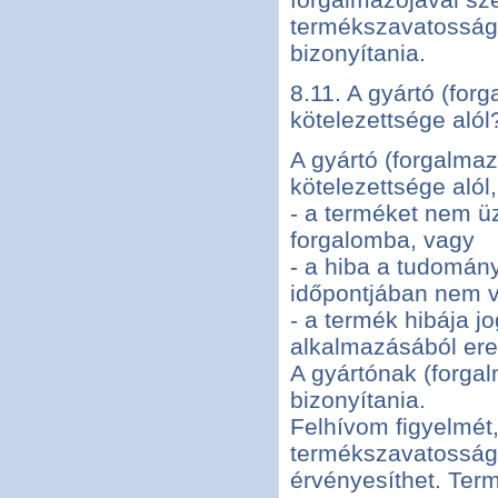
termékszavatossági
bizonyítania.
8.11. A gyártó (fo
kötelezettsége alól
A gyártó (forgalma
kötelezettsége alól,
- a terméket nem üz
forgalomba, vagy
- a hiba a tudomány
időpontjában nem v
- a termék hibája j
alkalmazásából ere
A gyártónak (forga
bizonyítania.
Felhívom figyelmét
termékszavatosság
érvényesíthet. Te