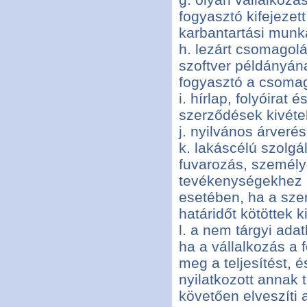
fogyasztó kifejezett
karbantartási munká
h. lezárt csomagolá
szoftver példányán
fogyasztó a csomago
i. hírlap, folyóirat
szerződések kivétel
j. nyilvános árver
k. lakáscélú szolgá
fuvarozás, személy
tevékenységekhez k
esetében, ha a sze
határidőt kötöttek ki
l. a nem tárgyi adat
ha a vállalkozás a 
meg a teljesítést, 
nyilatkozott annak 
követően elveszíti a