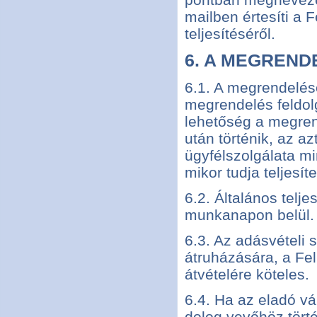
mailben értesíti a 
teljesítéséről.
6. A MEGREND
6.1. A megrendelése
megrendelés feldol
lehetőség a megren
után történik, az a
ügyfélszolgálata mi
mikor tudja teljesí
6.2. Általános telje
munkanapon belül.
6.3. Az adásvételi 
átruházására, a Fel
átvételére köteles.
6.4. Ha az eladó vá
dolog vevőhöz törté