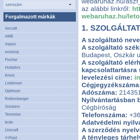
webaruhaz.hu/aszf_
szerszám
az alábbi linkről:
ht
webaruhaz.hu/let
Forgalmazott márkák
1. SZOLGÁLTAT
Aircraft
AMB
A szolgáltató neve
Aspen
A szolgáltató szé
eneloop
Budapest, Oszkár u
Fischer
A szolgáltató elér
Hultafors
kapcsolattartásra 
Kress
levelezési címe:
i
Ledlenser
Cégjegyzékszáma
Optimum
Adószáma:
214351
Nyilvántartásban 
Rothenberger
Cégbíróság
Snickers
Telefonszáma:
+36
Termolan
Adatvédelmi nyilv
testo
A szerződés nyelv
Unicraft
A tényleges tárhel
V-Plast