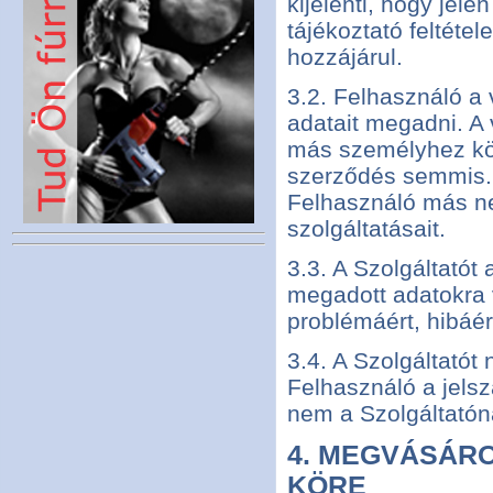
kijelenti, hogy jel
tájékoztató feltéte
hozzájárul.
3.2. Felhasználó a 
adatait megadni. A 
más személyhez köt
szerződés semmis. 
Felhasználó más ne
szolgáltatásait.
3.3. A Szolgáltatót
megadott adatokra v
problémáért, hibáé
3.4. A Szolgáltatót
Felhasználó a jelsz
nem a Szolgáltatóna
4. MEGVÁSÁR
KÖRE