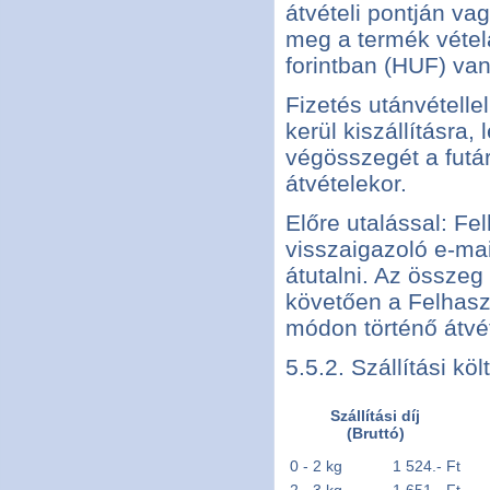
átvételi pontján vag
meg a termék vétel
forintban (HUF) van
Fizetés utánvételle
kerül kiszállításra
végösszegét a futá
átvételekor.
Előre utalással: Fe
visszaigazoló e-ma
átutalni. Az összeg
követően a Felhaszn
módon történő átvét
5.5.2. Szállítási köl
Szállítási díj
(Bruttó)
0 - 2 kg
1 524.- Ft