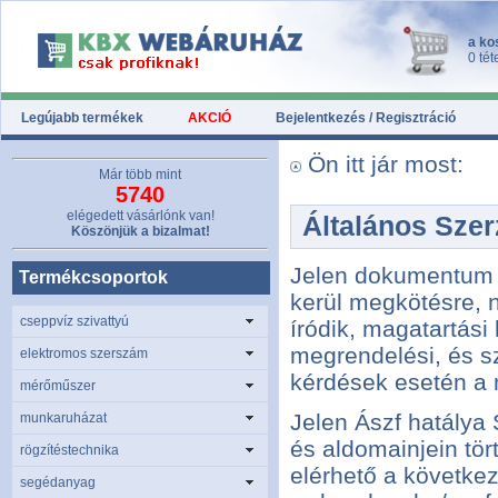
a ko
0 tét
Legújabb termékek
AKCIÓ
Bejelentkezés / Regisztráció
Ön itt jár most:
Már több mint
5740
elégedett vásárlónk van!
Általános Szer
Köszönjük a bizalmat!
Jelen dokumentum n
Termékcsoportok
kerül megkötésre, 
cseppvíz szivattyú
íródik, magatartás
megrendelési, és sz
elektromos szerszám
kérdések esetén a 
mérőműszer
Jelen Ászf hatálya
munkaruházat
és aldomainjein tör
rögzítéstechnika
elérhető a következ
segédanyag