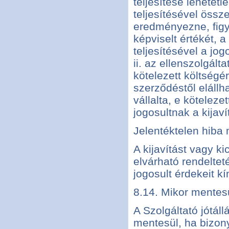
teljesítése lehetetl
teljesítésével össz
eredményezne, figy
képviselt értékét, a
teljesítésével a jo
ii. az ellenszolgált
kötelezett költségé
szerződéstől elállha
vállalta, e köteleze
jogosultnak a kija
Jelentéktelen hiba 
A kijavítást vagy ki
elvárható rendeltet
jogosult érdekeit kí
8.14. Mikor mentesü
A Szolgáltató jótál
mentesül, ha bizonyí