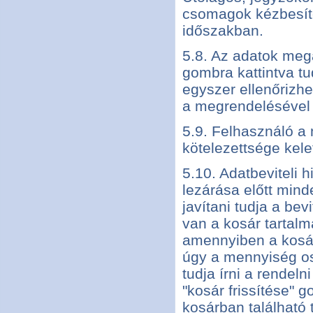
csomagok kézbesíté
időszakban.
5.8. Az adatok me
gombra kattintva t
egyszer ellenőrizhe
a megrendelésével
5.9. Felhasználó a
kötelezettsége kele
5.10. Adatbeviteli 
lezárása előtt mind
javítani tudja a be
van a kosár tartalm
amennyiben a kosár
úgy a mennyiség os
tudja írni a rende
"kosár frissítése" 
kosárban található t