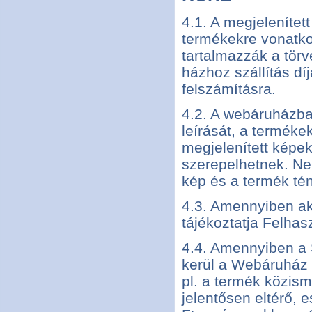
4.1. A megjelenítet
termékekre vonatko
tartalmazzák a tör
házhoz szállítás dí
felszámításra.
4.2. A webáruházban
leírását, a terméke
megjelenített képek
szerepelhetnek. Ne
kép és a termék tén
4.3. Amennyiben akc
tájékoztatja Felhas
4.4. Amennyiben a 
kerül a Webáruház f
pl. a termék közism
jelentősen eltérő, 