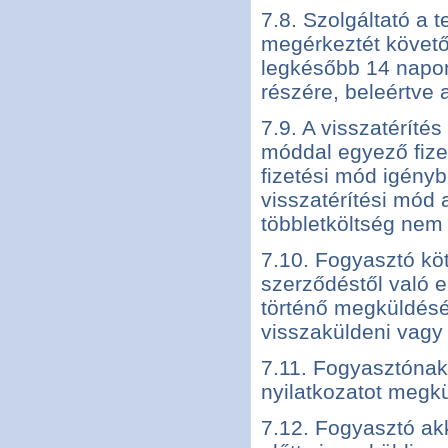
7.8. Szolgáltató a 
megérkeztét követő
legkésőbb 14 napon 
részére, beleértve a 
7.9. A visszatérítés
móddal egyező fize
fizetési mód igényb
visszatérítési mód
többletköltség nem 
7.10. Fogyasztó köt
szerződéstől való e
történő megküldés
visszaküldeni vagy 
7.11. Fogyasztónak 
nyilatkozatot megk
7.12. Fogyasztó akk