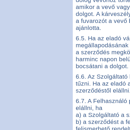
amikor a vevő vagy 
dolgot. A kárveszél
a fuvarozót a vevő 
ajánlotta.
6.5. Ha az eladó vá
megállapodásának h
a szerződés megköt
harminc napon belü
bocsátani a dolgot.
6.6. Az Szolgáltató
tűzni. Ha az eladó a
szerződéstől elállni
6.7. A Felhasználó 
elállni, ha
a) a Szolgáltató a 
b) a szerződést a f
felismerhető rendel