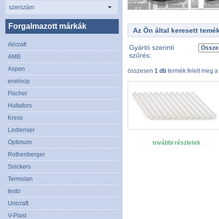
szerszám
Forgalmazott márkák
Az Ön által keresett temé
Aircraft
Gyártó szerinti
szűrés:
AMB
Aspen
összesen
1 db
termék felelt meg a 
eneloop
Fischer
Hultafors
Kress
Ledlenser
Optimum
további részletek
Rothenberger
Snickers
Termolan
testo
Unicraft
V-Plast