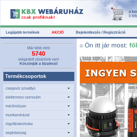
a ko
0 tét
Legújabb termékek
AKCIÓ
Bejelentkezés / Regisztráció
Ön itt jár most:
fő
Már több mint
5740
elégedett vásárlónk van!
Köszönjük a bizalmat!
Termékcsoportok
cseppvíz szivattyú
elektromos szerszám
mérőműszer
munkaruházat
rögzítéstechnika
segédanyag