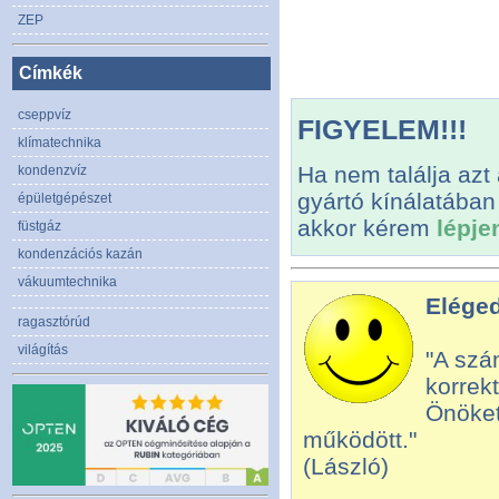
ZEP
Címkék
cseppvíz
FIGYELEM!!!
klímatechnika
Ha nem találja azt
kondenzvíz
gyártó kínálatában
épületgépészet
akkor kérem
lépje
füstgáz
kondenzációs kazán
vákuumtechnika
Eléged
ragasztórúd
világítás
"A szá
korrekt
Önöket
működött."
(László)