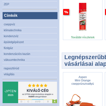
ZEP
Címkék
cseppvíz
klímatechnika
kondenzvíz
További részletek
épületgépészet
füstgáz
kondenzációs kazán
Legnépszerűbb
vákuumtechnika
vásárlásai alap
ragasztórúd
világítás
Aspen
Mini Orange
cseppvízszivattyú