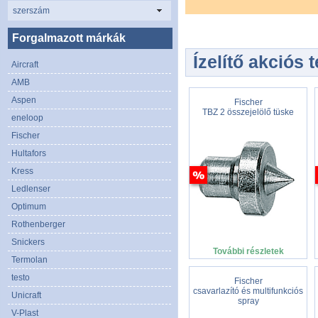
szerszám
Forgalmazott márkák
Ízelítő akciós 
Aircraft
AMB
Aspen
Fischer
TBZ 2 összejelölő tüske
eneloop
Fischer
Hultafors
Kress
Ledlenser
Optimum
Rothenberger
Snickers
További részletek
Termolan
testo
Fischer
csavarlazító és multifunkciós
Unicraft
spray
V-Plast