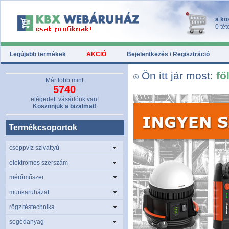
a ko
0 tét
Legújabb termékek
AKCIÓ
Bejelentkezés / Regisztráció
Ön itt jár most:
fő
Már több mint
5740
elégedett vásárlónk van!
Köszönjük a bizalmat!
Termékcsoportok
cseppvíz szivattyú
elektromos szerszám
mérőműszer
munkaruházat
rögzítéstechnika
segédanyag