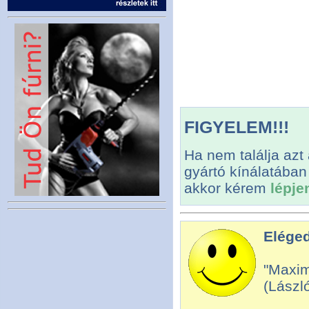
FIGYELEM!!!
Ha nem találja azt
gyártó kínálatában
akkor kérem
lépje
Eléged
"Maxim
(Lászl