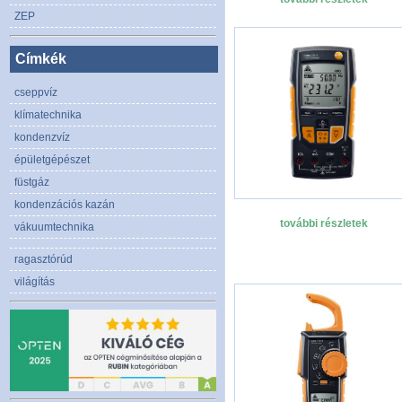
ZEP
Címkék
cseppvíz
klímatechnika
kondenzvíz
épületgépészet
füstgáz
kondenzációs kazán
további részletek
vákuumtechnika
ragasztórúd
világítás