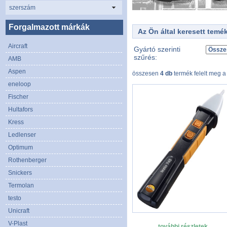
szerszám
Forgalmazott márkák
Az Ön által keresett temé
Aircraft
Gyártó szerinti
szűrés:
AMB
Aspen
összesen
4 db
termék felelt meg a 
eneloop
Fischer
Hultafors
Kress
Ledlenser
Optimum
Rothenberger
Snickers
Termolan
testo
Unicraft
V-Plast
további részletek