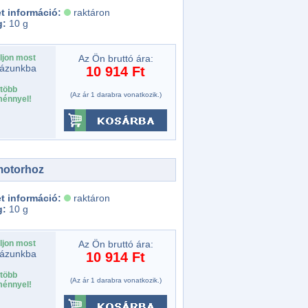
t információ:
raktáron
g:
10 g
ljon most
Az Ön bruttó ára:
ázunkba
10 914 Ft
több
(Az ár 1 darabra vonatkozik.)
énnyel!
motorhoz
t információ:
raktáron
g:
10 g
ljon most
Az Ön bruttó ára:
ázunkba
10 914 Ft
több
(Az ár 1 darabra vonatkozik.)
énnyel!