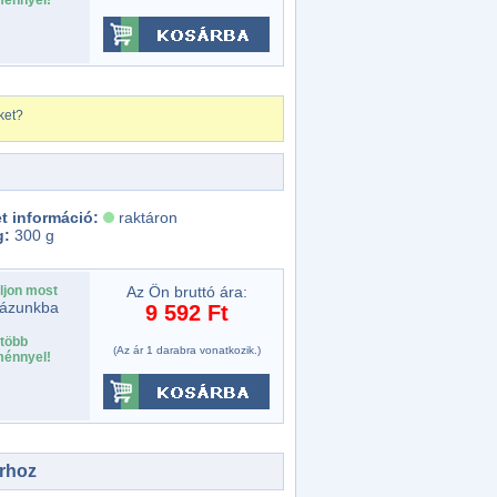
énnyel!
ket?
t információ:
raktáron
g:
300 g
ljon most
Az Ön bruttó ára:
ázunkba
9 592 Ft
több
(Az ár 1 darabra vonatkozik.)
énnyel!
rhoz