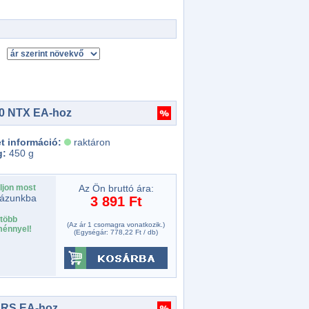
00 NTX EA-hoz
t információ:
raktáron
g:
450 g
ljon most
Az Ön bruttó ára:
ázunkba
3 891 Ft
több
(Az ár 1 csomagra vonatkozik.)
énnyel!
(Egységár: 778,22 Ft / db)
 RS EA-hoz