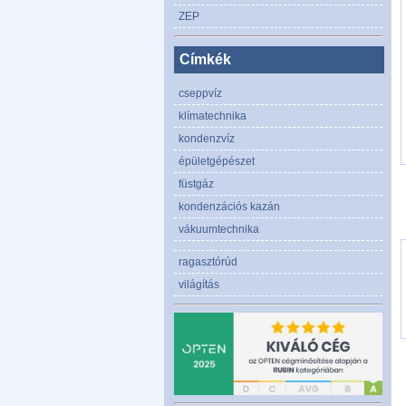
ZEP
Címkék
cseppvíz
klímatechnika
kondenzvíz
épületgépészet
füstgáz
kondenzációs kazán
vákuumtechnika
ragasztórúd
világítás