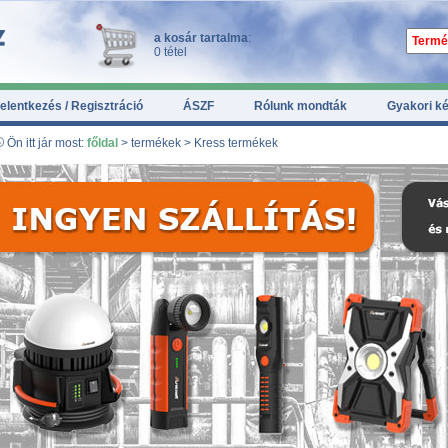
a kosár tartalma
:
0 tétel
elentkezés / Regisztráció
ÁSZF
Rólunk mondták
Gyakori k
Ön itt jár most:
főldal
> termékek > Kress termékek