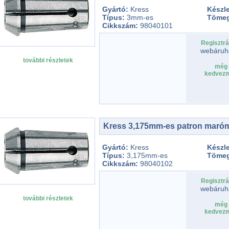
Gyártó:
Kress
Készle
Típus:
3mm-es
Töme
Cikkszám:
98040101
Regisztrá
webáruh
további részletek
még 
kedvezm
Kress 3,175mm-es patron maró
Gyártó:
Kress
Készle
Típus:
3,175mm-es
Töme
Cikkszám:
98040102
Regisztrá
webáruh
további részletek
még 
kedvezm