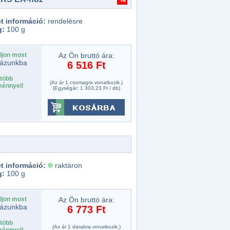
t információ:
rendelésre
g:
100 g
ljon most
Az Ön bruttó ára:
ázunkba
6 516 Ft
több
(Az ár 1 csomagra vonatkozik.)
énnyel!
(Egységár: 1 303,23 Ft / db)
t információ:
raktáron
g:
100 g
ljon most
Az Ön bruttó ára:
ázunkba
6 773 Ft
több
(Az ár 1 darabra vonatkozik.)