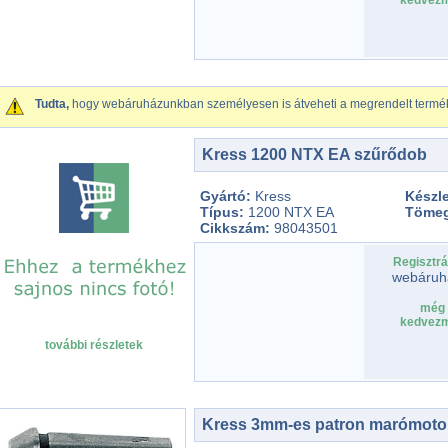
kedvezm
Tudta,
hogy webáruházunkban személyesen is átveheti a megrendelt termé
Kress 1200 NTX EA szűrődob
Gyártó:
Kress
Készle
Típus:
1200 NTX EA
Töme
Cikkszám:
98043501
Regisztrá
webáruh
még 
kedvezm
további részletek
Kress 3mm-es patron marómoto