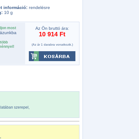
t információ:
rendelésre
g:
10 g
ljon most
Az Ön bruttó ára:
ázunkba
10 914 Ft
több
(Az ár 1 darabra vonatkozik.)
énnyel!
álatában szerepel,