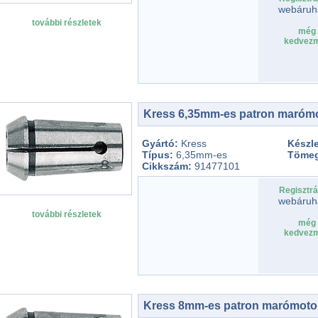
webáruh
további részletek
még 
kedvezm
Kress 6,35mm-es patron maróm
Gyártó:
Kress
Készle
Típus:
6,35mm-es
Töme
Cikkszám:
91477101
Regisztrá
webáruh
további részletek
még 
kedvezm
Kress 8mm-es patron marómoto