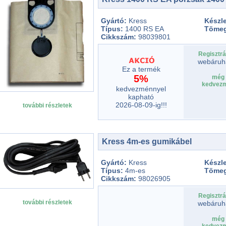
Gyártó:
Kress
Készle
Típus:
1400 RS EA
Töme
Cikkszám:
98039801
Regisztrá
webáruh
Ez a termék
5%
még 
kedvezm
kedvezménnyel
kapható
2026-08-09-ig!!!
további részletek
Kress 4m-es gumikábel
Gyártó:
Kress
Készle
Típus:
4m-es
Töme
Cikkszám:
98026905
Regisztrá
további részletek
webáruh
még 