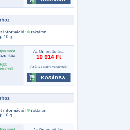
rhoz
t információ:
raktáron
g:
10 g
ljon most
Az Ön bruttó ára:
ázunkba
10 914 Ft
több
(Az ár 1 darabra vonatkozik.)
énnyel!
rhoz
t információ:
raktáron
g:
10 g
ljon most
Az Ön bruttó ára: