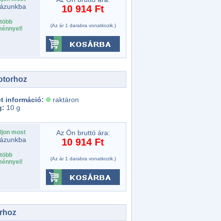
ázunkba
10 914 Ft
több
(Az ár 1 darabra vonatkozik.)
énnyel!
otorhoz
t információ:
raktáron
g:
10 g
ljon most
Az Ön bruttó ára:
ázunkba
10 914 Ft
több
(Az ár 1 darabra vonatkozik.)
énnyel!
rhoz