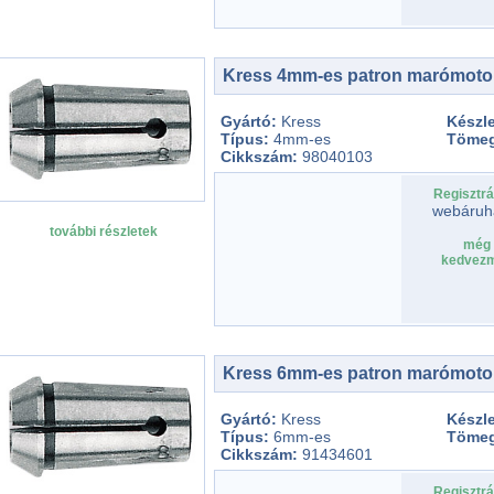
Kress 4mm-es patron marómoto
Gyártó:
Kress
Készle
Típus:
4mm-es
Töme
Cikkszám:
98040103
Regisztrá
webáruh
további részletek
még 
kedvezm
Kress 6mm-es patron marómoto
Gyártó:
Kress
Készle
Típus:
6mm-es
Töme
Cikkszám:
91434601
Regisztrá