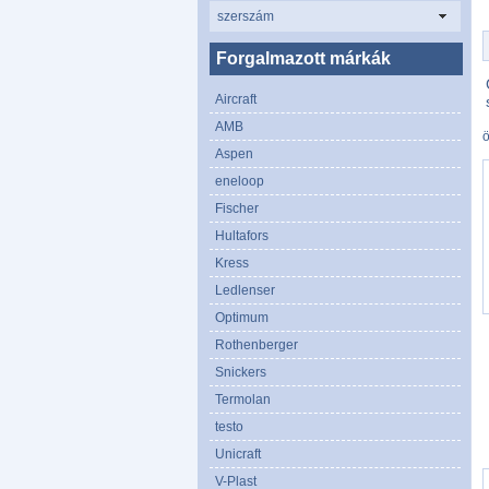
szerszám
Forgalmazott márkák
Aircraft
AMB
Aspen
eneloop
Fischer
Hultafors
Kress
Ledlenser
Optimum
Rothenberger
Snickers
Termolan
testo
Unicraft
V-Plast