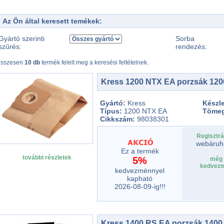
Az Ön által keresett temékek:
Gyártó szerinti
Sorba
szűrés:
rendezés:
összesen
10 db
termék felelt meg a keresési feltételnek.
Kress 1200 NTX EA porzsák 12
Gyártó:
Kress
Készle
Típus:
1200 NTX EA
Töme
Cikkszám:
98038301
Regisztrá
webáruh
Ez a termék
további részletek
5%
még 
kedvezm
kedvezménnyel
kapható
2026-08-09-ig!!!
Kress 1400 RS EA porzsák 1400