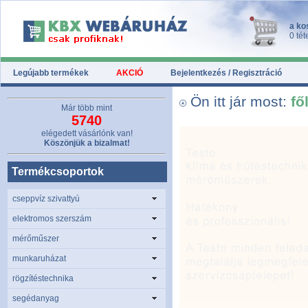
a ko
0 tét
Legújabb termékek
AKCIÓ
Bejelentkezés / Regisztráció
Ön itt jár most:
fő
Már több mint
5740
elégedett vásárlónk van!
Köszönjük a bizalmat!
Termékcsoportok
cseppvíz szivattyú
elektromos szerszám
mérőműszer
munkaruházat
rögzítéstechnika
segédanyag