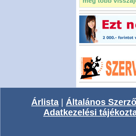
még több visszajel
Árlista
|
Általános Szerző
Adatkezelési tájékozt