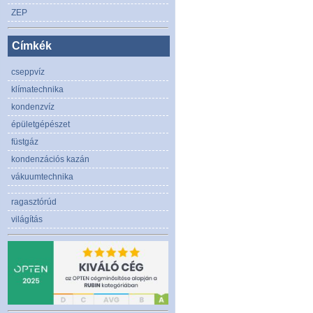
ZEP
Címkék
cseppvíz
klímatechnika
kondenzvíz
épületgépészet
füstgáz
kondenzációs kazán
vákuumtechnika
ragasztórúd
világítás