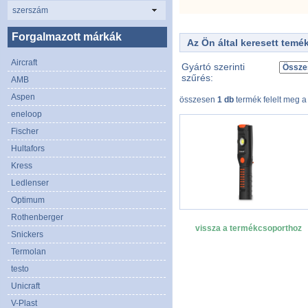
szerszám
Forgalmazott márkák
Az Ön által keresett temé
Aircraft
Gyártó szerinti
szűrés:
AMB
Aspen
összesen
1 db
termék felelt meg a
eneloop
Fischer
Hultafors
Kress
Ledlenser
Optimum
Rothenberger
vissza a termékcsoporthoz
Snickers
Termolan
testo
Unicraft
V-Plast