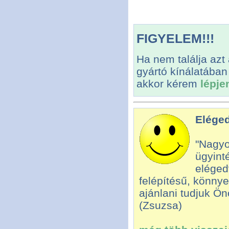
FIGYELEM!!!
Ha nem találja azt
gyártó kínálatában
akkor kérem
lépje
Eléged
"Nagyo
ügyint
eléged
felépítésű, könny
ajánlani tudjuk Ön
(Zsuzsa)