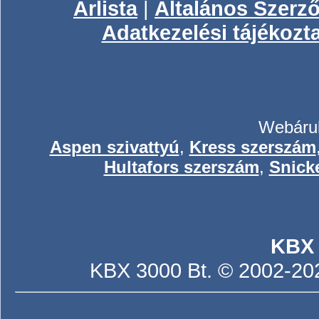
Árlista
|
Általános Szerző
Adatkezelési tájékozt
Webáruh
Aspen szivattyú
,
Kress szerszám
Hultafors szerszám
,
Snick
KBX
KBX 3000 Bt. © 2002-2026