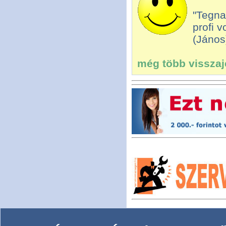
"Tegna
profi v
(János
még több visszajel