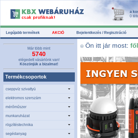
a ko
0 tét
Legújabb termékek
AKCIÓ
Bejelentkezés / Regisztráció
Ön itt jár most:
fő
Már több mint
5740
elégedett vásárlónk van!
Köszönjük a bizalmat!
Termékcsoportok
cseppvíz szivattyú
elektromos szerszám
mérőműszer
munkaruházat
rögzítéstechnika
segédanyag