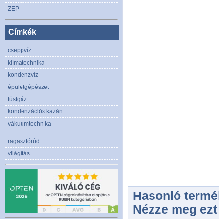
ZEP
Címkék
cseppvíz
klímatechnika
kondenzvíz
épületgépészet
füstgáz
kondenzációs kazán
vákuumtechnika
ragasztórúd
világítás
Hasonló termék
Nézze meg ezt 