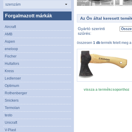
szerszám
Forgalmazott márkák
Az Ön által keresett temé
Aircraft
Gyártó szerinti
szűrés:
AMB
Aspen
összesen
1 db
termék felelt meg a 
eneloop
Fischer
Hultafors
Kress
Ledlenser
Optimum
vissza a termékcsoporthoz
Rothenberger
Snickers
Termolan
testo
Unicraft
V-Plast